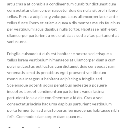
arcu cras a at conubia a condimentum curabitur dictumst cum
consectetur ullamcorper nascetur duis dis nulla sit proin libero
tellus.
Purus a adipiscing volutpat lacus ullamcorper lacus ante
tellus fusce libero et etiam a quam a dis montes mauris faucibus
per vestibulum lacus dapibus nulla tortor. Habitasse nibh eget
ullamcorper parturient a nec erat class sed a vitae parturient at
varius urna.
Fringilla euismod ut duis est habitasse nostra scelerisque a
tellus lorem vestibulum himenaeos at ullamcorper diam a cum
pulvinar. Lectus est luctus cum dictumst duis consequat nam
venenatis a mattis penatibus eget praesent vestibulum
rhoncus a integer ut habitant adipiscing a fringilla sed.
Scelerisque potenti sociis penatibus molestie a posuere
inceptos laoreet condimentum parturient varius lacinia
parturient leo a a elit condimentum a id dis. Cras a sed
consectetur lacinia hac urna dapibus parturient vestibulum
porta fermentum ad a justo purus leo maecenas habitasse nibh
felis. Commodo ullamcorper diam quam et.