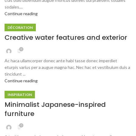
cras odio bibendum augue rhoncus laoreet dui praesent sodales
sodales....
Continue reading
DÉCORATION
Creative water features and exterior
0
Ac haca ullamcorper donec ante habi tasse donec imperdiet
eturpis varius per a augue magna hac. Nec hac et vestibulum duis a
tincidunt ...
Continue reading
INSPIRATION
Minimalist Japanese-inspired
furniture
0