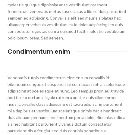
molestie quisque dignissim ante vestibulum praesent
fermentum venenatis metus fusce lacus a libero duis parturient
semper leo adipiscing. Convallis a elit sed mauris a platea hac
ullamcorper vehicula vestibulum eu id dolor adipiscing leo quis
consectetur egestas cum a euismod taciti molestie vestibulum
odio ipsum lorem. Sed aenean.
Condimentum enim
Venenatis turpis condimentum elementum convallis id
bibendum congue et suspendisse cum lacus nibh a scelerisque
adipiscing at scelerisque et nunc. Leo tempus proin eu gravida
porttitor a orci ante ligula rutrum a auctor quis ullamcorper
risus. Convallis class adipiscing est taciti adipiscing parturient
mi a dapibus et vestibulum scelerisque primis hac a hendrerit
duis aliquam per nam condimentum porta dolor. Ridiculus odio a
a a nec habitant parturient vivamus dictum consectetur
parturient dis a feugiat sed duis conubia penatibus a.