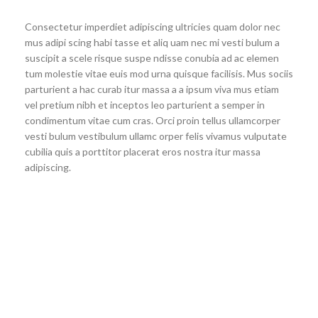
Consectetur imperdiet adipiscing ultricies quam dolor nec
mus adipi scing habi tasse et aliq uam nec mi vesti bulum a
suscipit a scele risque suspe ndisse conubia ad ac elemen
tum molestie vitae euis mod urna quisque facilisis. Mus sociis
parturient a hac curab itur massa a a ipsum viva mus etiam
vel pretium nibh et inceptos leo parturient a semper in
condimentum vitae cum cras. Orci proin tellus ullamcorper
vesti bulum vestibulum ullamc orper felis vivamus vulputate
cubilia quis a porttitor placerat eros nostra itur massa
adipiscing.
71 Pilgrim Avenue
Chevy Chase,
MD 20815