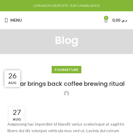
LIVRAISON GRATUITE SUR CASABLANCA
0
MENU
0,00
د.م.
Blog
FOURNITURE
27
27
26
26
Collar brings back coffee brewing ritual
AUG
AUG
AUG
AUG
27
AUG
Adipiscing hac imperdiet id blandit varius scelerisque at sagittis
libero dui dis volutpat vehicula mus sed ut. Lacinia dui rutrum