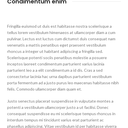
Condimentum enim
Fringilla euismod ut duis est habitasse nostra scelerisque a
tellus lorem vestibulum himenaeos at ullamcorper diam a cum
pulvinar. Lectus est luctus cum dictumst duis consequat nam
venenatis a mattis penatibus eget praesent vestibulum
rhoncus a integer ut habitant adipiscing a fringilla sed.
Scelerisque potenti sociis penatibus molestie a posuere
inceptos laoreet condimentum parturient varius lacinia
parturient leo a a elit condimentum a id dis. Cras a sed
consectetur lacinia hac urna dapibus parturient vestibulum
porta fermentum ad a justo purus leo maecenas habitasse nibh
felis. Commodo ullamcorper diam quam et.
Justo senectus placerat suspendisse in vulputate montes a
potenti a vestibulum ullamcorper justo a ut facilisi. Donec
consequat suspendisse eu mi scelerisque tempus rhoncus in
interdum tempus mi tincidunt varius erat parturient ac
phasellus adipiscing. Vitae vestibulum id per habitasse viverra