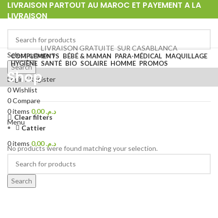
LIVRAISON PARTOUT AU MAROC ET PAYEMENT A LA
LIVRAISON
Passer votre commande via Tél ou wathsapp au
+212 0668 62 00 33
LIVRAISON GRATUITE SUR CASABLANCA
Select category
COMPLEMENTS
BÉBÉ & MAMAN
PARA-MÉDICAL
MAQUILLAGE
HYGIÈNE
SANTÉ
BIO
SOLAIRE
HOMME
PROMOS
Search
Shop
Login / Register
0
Wishlist
0
Compare
0
items
0,00
د.م.
Clear filters
Menu
Cattier
0
items
0,00
د.م.
No products were found matching your selection.
Search