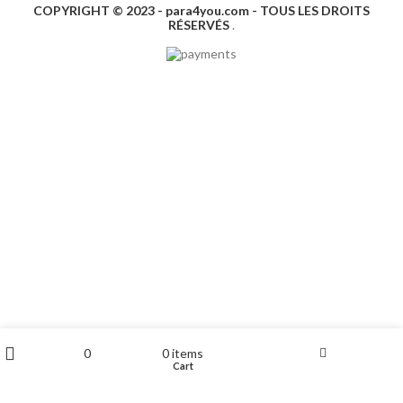
COPYRIGHT © 2023 - para4you.com - TOUS LES DROITS
RÉSERVÉS
.
My account
0
0
items
Shop
Wishlist
Cart
Filters