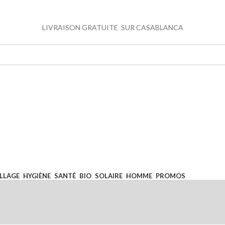
 LA LIVRAISON
 au +212 0668 62 00 33
LIVRAISON GRATUITE SUR CASABLANCA
LLAGE
HYGIÈNE
SANTÉ
BIO
SOLAIRE
HOMME
PROMOS