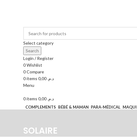
LIVRAISON PARTOUT AU MAROC ET PAYEMENT A
Passer votre commande via Tél ou wathsapp
Select category
Search
Login / Register
0
Wishlist
0
Compare
0
items
0,00
د.م.
Menu
0
items
0,00
د.م.
COMPLEMENTS
BÉBÉ & MAMAN
PARA-MÉDICAL
MAQUI
SOLAIRE