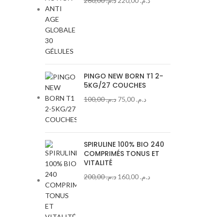
260,00
د.م.
220,00
د.م.
PINGO NEW BORN T1 2-
5KG/27 COUCHES
100,00
د.م.
75,00
د.م.
SPIRULINE 100% BIO 240
COMPRIMÉS TONUS ET
VITALITÉ
200,00
د.م.
160,00
د.م.