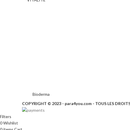
Bioderma
COPYRIGHT © 2023 - para4you.com - TOUS LES DROIT
Filters
0
Wishlist
0
items
Cart